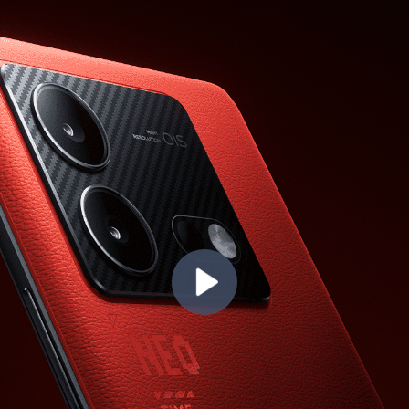
播
放
视
频