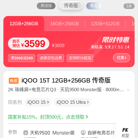
传奇版
赛道版
青云
1/8
12GB+256GB
16GB+256GB
12GB+512GB
16
3599
到手
¥
¥
3899
预估
距结束
5
天
17
:
51
:
12
优惠
满
3000
减
300
退换货包运费
支持积分抵现
iQOO 15T 12GB+256GB 传奇版
2K 珠峰屏×电竞芯片Q3 · 天玑9500 Monster版 · 8000mAh
超薄蓝海电池 · 2亿大底超级主摄 · 8K冰穹VC液冷散热 ·
同系列
iQOO 15
iQOO 15 Ultra
OriginOS 6
国家补贴15%，封顶500元，点击领取
参数
机型