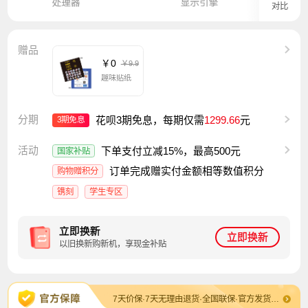
对比
赠品
￥0
￥9.9
趣味贴纸
分期
花呗3期免息，每期仅需
1299.66
元
3期免息
活动
下单支付立减15%，最高500元
国家补贴
订单完成赠实付金额相等数值积分
购物赠积分
镌刻
学生专区
立即换新
立即换新
以旧换新购新机，享现金补贴
7天价保·7天无理由退货·全国联保·官方发货及售后·退换货包运费