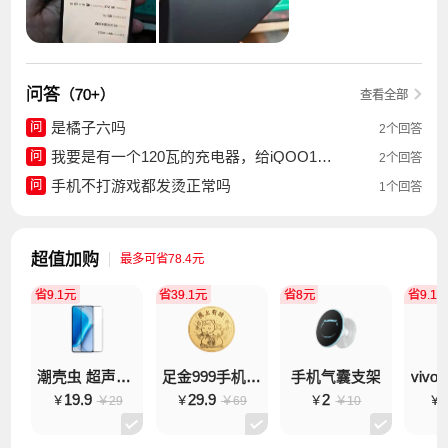
问答
（70+）
查看全部
是橘子六吗
问
2个回答
我要是有一个120瓦的充电器，给iQOO15T用有效果吗
问
2个回答
手机不打游戏都发烫正常吗
问
1个回答
超值加购
最多可省78.4元
省9.1元
省39.1元
省8元
省9.1
潮壳虫 超声波钢化膜
足金999手机万能贴
手机气囊支架
19.9
29.9
2
9
￥29
￥69
￥10